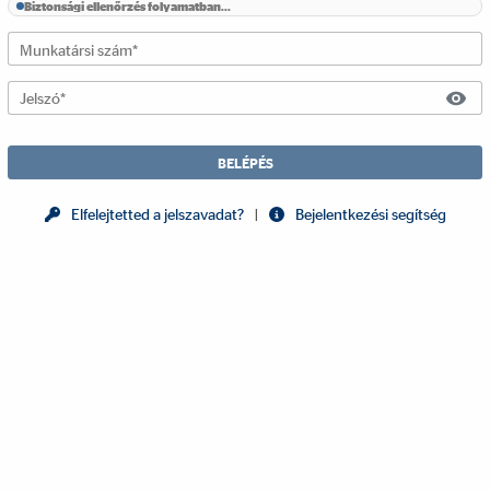
Biztonsági ellenőrzés folyamatban...
Munkatársi szám
*
Jelszó
*
Elfelejtetted a jelszavadat?
|
Bejelentkezési segítség